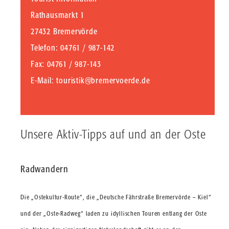
Rathausmarkt 1
27432 Bremervörde
Telefon
: 04761 / 987-142
Fax
: 04761 / 987-143
E-Mail
:
touristik@bremervoerde.de
Unsere Aktiv-Tipps auf und an der Oste
Radwandern
Die „Ostekultur-Route“, die „Deutsche Fährstraße Bremervörde – Kiel“
und der „Oste-Radweg“ laden zu idyllischen Touren entlang der Oste