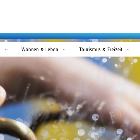
Gleichstellung
Gästeführungen
Minstedt
Bremervörder Wirtschaftsgilde
Kommunale Gleichstellungsbeauftragte
Nieder Ochtenhausen
City- und Stadtmarketing
Ostendorf
Transferzentrum Elbe-Weser
Plönjeshausen
Kampagne "Ideenbeweger"
Spreckens
Wasserstoffnetzwerk H2.N.O.N
e
Wohnen & Leben
Tourismus & Freizeit