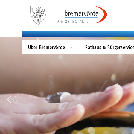
Anreise
Finanzwesen
Schulen
Gewerbeimmobilien
Luftlandesanitätskompanie Seedorf (9./FschJgRgt 31)
Touristisches Informationsmaterial bestellen
Bauleitplanung
Haushalt
Unternehmensnachfolgen
Grundschulen
Städtepartnerschaften
Präsente und Souvenirs
Laufende Bauleitplanverfahren
Stadtkasse / Vollstreckung
Weiterführende Schulen
Impressionen
Potentialflächenanalyse Freiflächen-Photovoltaik
eRechnungen
Schulsozialarbeit
Unser Nachhaltigkeitsleitbild
Leitlinien Bau-Turbo
Finanzen, Steuern und Abgaben
Über Bremervörde
Rathaus & Bürgerservic