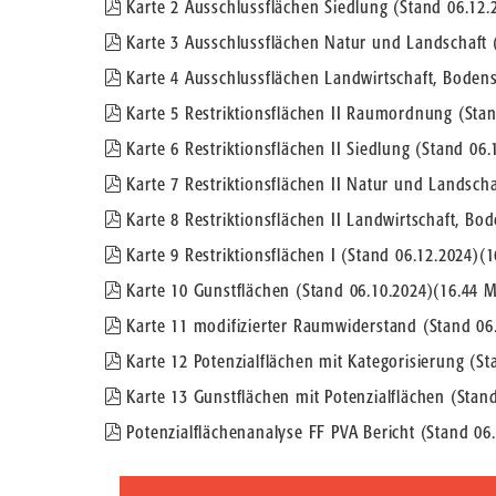
pdf
Karte 2 Ausschlussflächen Siedlung (Stand 06.12.
pdf
Karte 3 Ausschlussflächen Natur und Landschaft 
pdf
Karte 4 Ausschlussflächen Landwirtschaft, Bodens
pdf
Karte 5 Restriktionsflächen II Raumordnung (Stan
pdf
Karte 6 Restriktionsflächen II Siedlung (Stand 06.
pdf
Karte 7 Restriktionsflächen II Natur und Landscha
pdf
Karte 8 Restriktionsflächen II Landwirtschaft, Bo
pdf
Karte 9 Restriktionsflächen I (Stand 06.12.2024)
(
1
pdf
Karte 10 Gunstflächen (Stand 06.10.2024)
(
16.44 
pdf
Karte 11 modifizierter Raumwiderstand (Stand 06
pdf
Karte 12 Potenzialflächen mit Kategorisierung (St
pdf
Karte 13 Gunstflächen mit Potenzialflächen (Stan
pdf
Potenzialflächenanalyse FF PVA Bericht (Stand 06