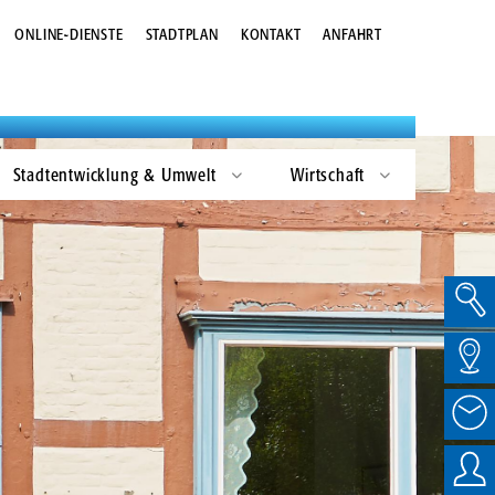
Kommunalwahlen
Gestaltungsleitfaden
ONLINE-DIENSTE
STADTPLAN
KONTAKT
ANFAHRT
Landtagswahlen
Zukunftsbild Bremervörde 2030
Bundestagswahlen
Europawahlen
Stadtentwicklung & Umwelt
Wirtschaft