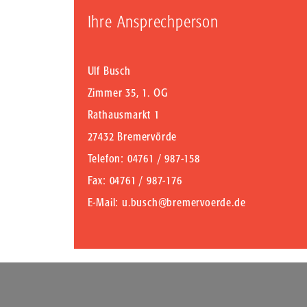
Ihre Ansprechperson
Ulf Busch
Zimmer 35, 1. OG
Rathausmarkt 1
27432 Bremervörde
Telefon
: 04761 / 987-158
Fax
: 04761 / 987-176
E-Mail
:
u.busch@bremervoerde.de