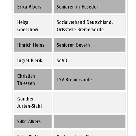
Erika Albers
Senioren in Hesedorf
Helga
Sozialverband Deutschland,
Grieschow
Ortsstelle Bremervörde
Hinrich Heins
Senioren Bevern
Ingret Bierik
SoVD
Christian
TSV Bremervörde
Thiessen
Günther
Justen-Stahl
Silke Albers