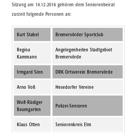
Sitzung am 14.12.2016 gehören dem Seniorenbeirat
zurzeit folgende Personen an:
Kurt Stabel
Bremervörder Sportclub
Regina
Angelegenheiten Stadtgebiet
Kammann
Bremervörde
Irmgard Sinn
DRK Ortsverein Bremervörde
Arno Voß
Hesedorfer Vereine
Wolf-Rüdiger
Polizei-Senioren
Baumgarten
Klaus Otten
Seniorenkreis Elm