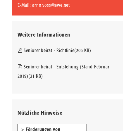
E-Mail:
arno.voss@ewe.net
Weitere Informationen
pdf
Seniorenbeirat - Richtlinie
(
203 KB
)
pdf
Seniorenbeirat - Entstehung (Stand Februar
2019)
(
21 KB
)
Nützliche Hinweise
Förderungen von 