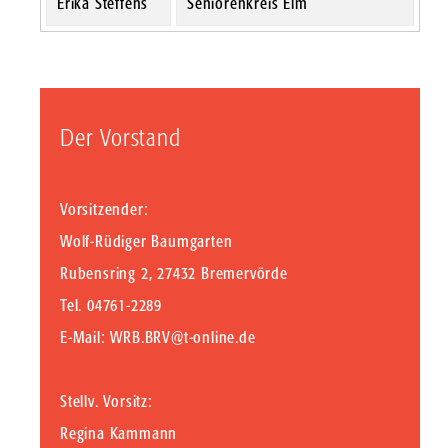
Erika Steffens
Seniorenkreis Elm
Der Vorstand
Vorsitzender:
Wolf-Rüdiger Baumgarten
Rubensring 2, 27432 Bremervörde
Tel. 04761-2289
E-Mail:
WRB.BRV@t-online.de
Stellv. Vorsitz:
Regina Kammann