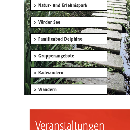
Natur- und Erlebnispark
Vörder See
Familienbad Delphino
Gruppenangebote
Radwandern
Wandern
Veranstaltungen