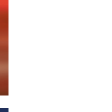
Im September 2025 ging es für 
auf die Straße, um das neue W
Fans groß abzufeiern. Mit im Ge
wie Straight To Hell, Higher Than
RAGE-Tour fehlen dürfen. Man dar
Diskografie freuen, bei der jede
1984 war das Jahr, in dem der Gr
die auch über 40 Jahre danach no
natürlich von
RAGE
, die als AVE
dem sie zu einer absoluten Metal
jährige Bandbestehen mit einer 
gebührend gefeiert wurde, ließ e
zurück ins Studio zu gehen.
Nun geht es für die Jungs rund 
um das neue Werk A NEW WORLD
abzufeiern. Mit im Gepäck sind a
To Hell, Higher Than The Sky und
fehlen dürfen. Man darf sich als