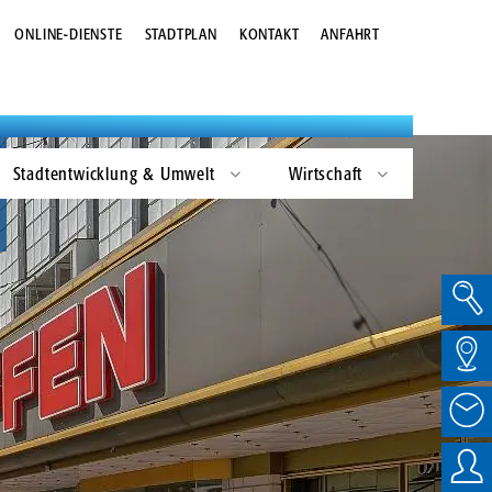
Kommunalwahlen
Gestaltungsleitfaden
ONLINE-DIENSTE
STADTPLAN
KONTAKT
ANFAHRT
Landtagswahlen
Zukunftsbild Bremervörde 2030
Bundestagswahlen
Europawahlen
Stadtentwicklung & Umwelt
Wirtschaft