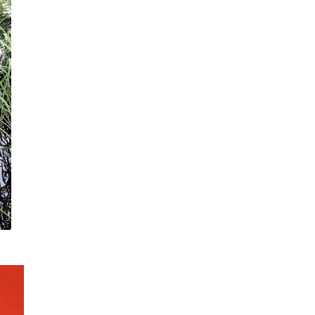
Ancient Curse
– die Band aus de
und landete dort sogar einen Nu
Album des Bremer Quartetts – ei
5“. Im unveränderten Line-up de
„Dimension 5“ neun eindrucksvoll
gibt es eine große Bandbreite an
symphonischen, progressiven Song
Power Metal zieht sich dabei al
Curse steht für messerscharfe Ri
akustische Zwischenteile, ausdr
Arrangements – alles entwickelt 
Anspruch gilt auch für die Live-
Curse schafften es bisher immer
mitzureißen.
VICTORY
zählt bis heute zu ein
internationalen Speerspitze des 
und Festival-Shows und veröffen
10 Studio-Longplayer, die immer 