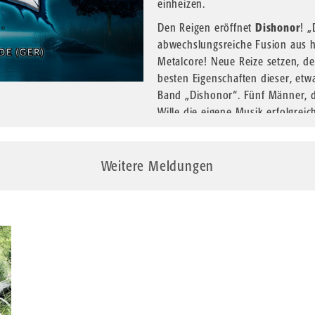
einheizen.
Den Reigen eröffnet
Dishonor
! „
abwechslungsreiche Fusion aus
Metalcore! Neue Reize setzen, d
besten Eigenschaften dieser, etwa
Band „Dishonor“. Fünf Männer, d
Wille die eigene Musik erfolgreic
eigene Demo Album „Mnemonic“ e
arbeitet „Dishonor“ an neuen, m
Weitere Meldungen
Im Anschluss ist die Seebühne in
angekündigt. Gegründet 2009 en
für Motörhead. Der Rock ‚n‘ Roll
für die Italiener, welche die Fla
Ihre Palette an Coversongs geht 
zu moderneren Songs wie Sacrific
massiver Sound bringen Erinner
die Bühnen der Welt beehrten. Als
win“.