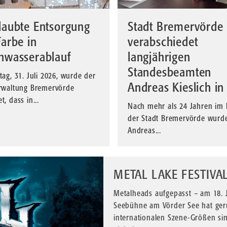
laubte Entsorgung
Stadt Bremervörde
arbe in
verabschiedet
nwasserablauf
langjährigen
Standesbeamten
tag, 31. Juli 2026, wurde der
Andreas Kieslich in
rwaltung Bremervörde
, dass in...
Nach mehr als 24 Jahren im 
der Stadt Bremervörde wurd
Andreas...
METAL LAKE FESTIVA
Metalheads aufgepasst – am 18. Ju
Seebühne am Vörder See hat ger
internationalen Szene-Größen si