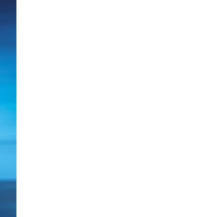
freuen, bei der jeder Fan auf se
Wer RAGE live erlebt, wird auch n
to come!
Warlord
wurde 1981 als Idee des
des Schlagzeugers Mark Zonder ge
Epic Metal und konnte wegen de
Tsamis nicht regelmäßig live auf
riesige Fangemeinde in der Metal
2021. Vor seinem Tod hinterließ 
den folgenden Jahren eng mit Bi
arbeitete, eine Fülle unvollend
Kompositionen führten schließlic
Spirit Soar“, das am 10. Mai 202
Jetzt wiedergeboren mit einer n
langjährigen Mitglieder Giles Lav
Diego Pires, erhebt sich Warlord
Sommerfestivals in Europa und d
endgültig dort zu etablieren, wo 