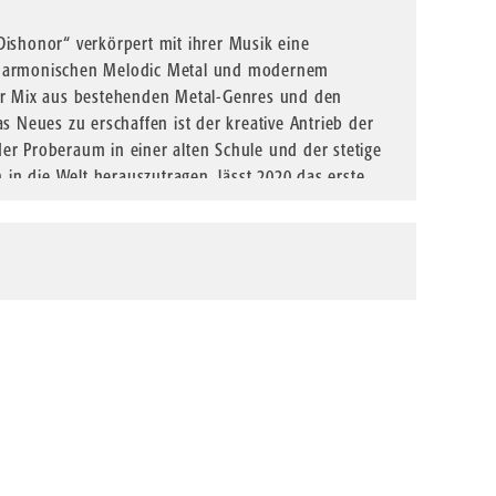
Dishonor“ verkörpert mit ihrer Musik eine
 harmonischen Melodic Metal und modernem
er Mix aus bestehenden Metal-Genres und den
s Neues zu erschaffen ist der kreative Antrieb der
er Proberaum in einer alten Schule und der stetige
h in die Welt herauszutragen, lässt 2020 das erste
ntstehen. Im Laufe der darauffolgenden Jahre
oderneren und professionelleren Songs.
 italienischer Hand:
Motörhell
haben sich
tstand die Band aus der gemeinsamen Leidenschaft
 der englischen Kombo wurde zu einer Art Religion
gge für diesen Sound auf vielen Bühnen hochhalten.
von Klassikern wie Ace of Spades und Overkill bis hin
e und Brave New World. Ihr roher, granitartiger und
ungen an die Zeiten zurück, in denen Lemmys Band
 das einzige Motto lautete: „Born to lose, live to