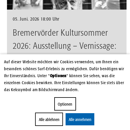
05. Juni. 2026 18:00 Uhr
Bremervörder Kultursommer
2026: Ausstellung – Vernissage:
Günter Zint „Fundstücke II –
Auf dieser Website möchten wir Cookies verwenden, um Ihnen ein
besonders schönes Surf-Erlebnis zu ermöglichen. Dafür benötigen wir
Fotografien von Günter Zint“
Ihr Einverständnis. Unter "
Optionen
" können Sie sehen, was die
einzelnen Cookies bewirken. Ihre Einstellungen können Sie stets über
EIGENART - Kunstraum | 27432 Bremervörde
das Kekssymbol am Bildschirmrand ändern.
Optionen
Alle ablehnen
Alle annehmen