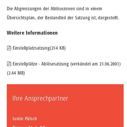
Die Abgrenzungen der Ablösezonen sind in einem
Übersichtsplan, der Bestandteil der Satzung ist, dargestellt.
Weitere Informationen
pdf
Einstellplatzsatzung
(
214 KB
)
pdf
Einstellplätze - Ablösesatzung (verkündet am 21.06.2001)
(
2.44 MB
)
Ihre Ansprechpartner
Justin Pülsch