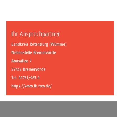
Ihr Ansprechpartner
Landkreis Rotenburg (Wümme)
Nebenstelle Bremervörde
Amtsallee 7
27432 Bremervörde
Tel. 04761/983-0
https://www.lk-row.de/