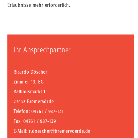
Erlaubnisse mehr erforderlich.
Ihr Ansprechpartner
Ricardo Döscher
Zimmer 13, EG
Rathausmarkt 1
27432 Bremervörde
Telefon
: 04761 / 987-131
Fax
: 04761 / 987-139
E-Mail
:
r.doescher@bremervoerde.de