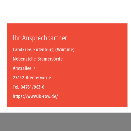
Ihr Ansprechpartner
Landkreis Rotenburg (Wümme)
Nebenstelle Bremervörde
Amtsallee 7
27432 Bremervörde
Tel. 04761/983-0
https://www.lk-row.de/