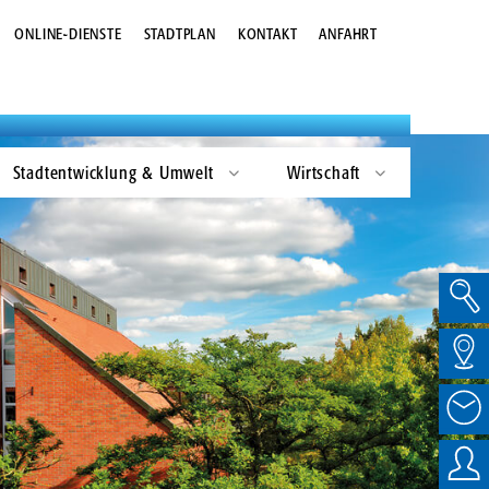
Kommunalwahlen
Gestaltungsleitfaden
ONLINE-DIENSTE
STADTPLAN
KONTAKT
ANFAHRT
Landtagswahlen
Zukunftsbild Bremervörde 2030
Bundestagswahlen
Europawahlen
Stadtentwicklung & Umwelt
Wirtschaft