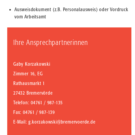
Ausweisdokument (z.B. Personalausweis) oder Vordruck
vom Arbeitsamt
Ihre Ansprechpartnerinnen
Gaby Korzakowski
Zimmer 16, EG
Rathausmarkt 1
27432 Bremervörde
Telefon
: 04761 / 987-135
Fax
: 04761 / 987-139
E-Mail
:
g.korzakowski@bremervoerde.de