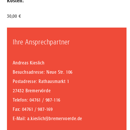
Kosten:
30,00 €
Ihre Ansprechpartner
Andreas Kieslich
Besuchsadresse: Neue Str. 106
Postadresse: Rathausmarkt 1
27432 Bremervörde
Telefon
: 04761 / 987-116
Fax
: 04761 / 987-169
E-Mail
:
a.kieslich@bremervoerde.de