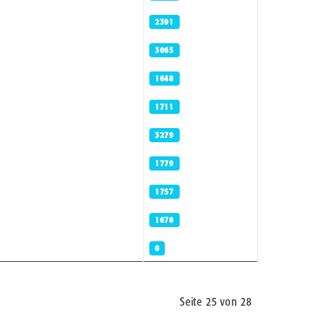
2391
3065
1648
1711
3279
1779
1757
1678
0
Seite 25 von 28