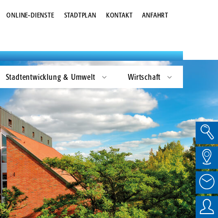
Kommunalwahlen
Gestaltungsleitfaden
ONLINE-DIENSTE
STADTPLAN
KONTAKT
ANFAHRT
Landtagswahlen
Zukunftsbild Bremervörde 2030
Bundestagswahlen
Europawahlen
Stadtentwicklung & Umwelt
Wirtschaft